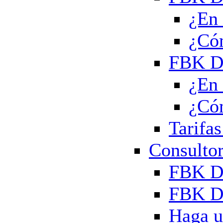
¿En 
¿Có
FBK Di
¿En 
¿Có
Tarifas
Consultor
FBK Di
FBK Di
Haga u