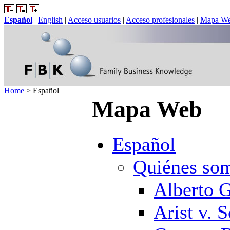
Español
|
English
|
Acceso usuarios
|
Acceso profesionales
|
Mapa W
Home
>
Español
Mapa Web
Español
Quiénes so
Alberto 
Arist v. 