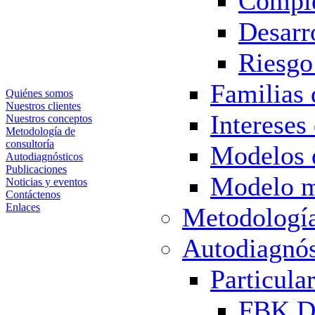
Comple
Desarro
Riesgo 
Familias 
Quiénes somos
Nuestros clientes
Intereses
Nuestros conceptos
Metodología de
consultoría
Modelos 
Autodiagnósticos
Publicaciones
Modelo m
Noticias y eventos
Contáctenos
Enlaces
Metodología
Autodiagnós
Particula
FBK Di