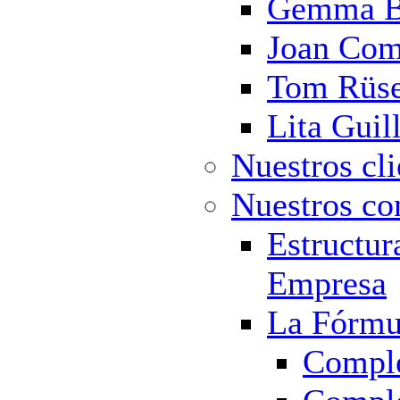
Gemma Ba
Joan Com
Tom Rüs
Lita Guil
Nuestros cli
Nuestros co
Estructur
Empresa
La Fórmul
Comple