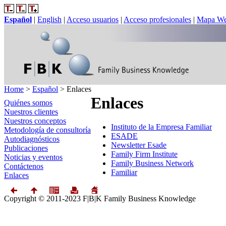
Español
|
English
|
Acceso usuarios
|
Acceso profesionales
|
Mapa W
Home
>
Español
>
Enlaces
Enlaces
Quiénes somos
Nuestros clientes
Nuestros conceptos
Instituto de la Empresa Familiar
Metodología de consultoría
ESADE
Autodiagnósticos
Newsletter Esade
Publicaciones
Family Firm Institute
Noticias y eventos
Family Business Network
Contáctenos
Familiar
Enlaces
Copyright © 2011-2023 F|B|K Family Business Knowledge